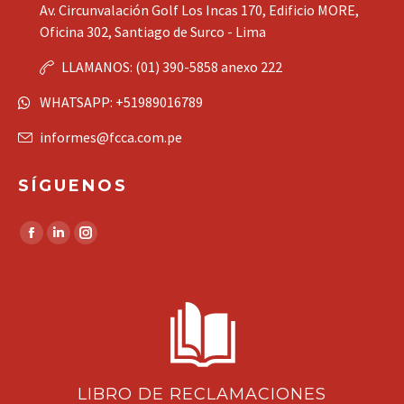
Av. Circunvalación Golf Los Incas 170, Edificio MORE,
Oficina 302, Santiago de Surco - Lima
LLAMANOS: (01) 390-5858 anexo 222
WHATSAPP: +51989016789
informes@fcca.com.pe
SÍGUENOS
Encuéntranos en:
Facebook
Linkedin
Instagram
page
page
page
opens
opens
opens
in
in
in
new
new
new
window
window
window
LIBRO DE RECLAMACIONES