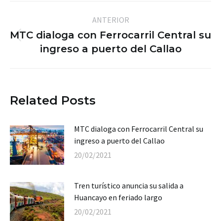
Navegación
ANTERIOR
entre
MTC dialoga con Ferrocarril Central su
Publicación
publicaciones
ingreso a puerto del Callao
anterior:
Related Posts
MTC dialoga con Ferrocarril Central su
ingreso a puerto del Callao
20/02/2021
Tren turístico anuncia su salida a
Huancayo en feriado largo
20/02/2021